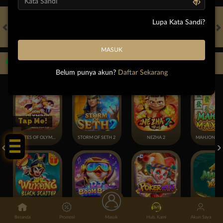
Lupa Kata Sandi?
HOT GAMES
SLOTS
LIVE CASINO
RACE
TOGEL
OL
Game Populer
Belum punya akun?
Daftar Sekarang
Tap Me!
GATES OF OLYMPUS POP
STORM OF SETH 2
NEZHA 2
WUKONG - BLACK SCATTER
DJ BOOM BOOM
POKER WIN
Beranda
Promosi
Masuk
Hub. Kami
Akun Saya