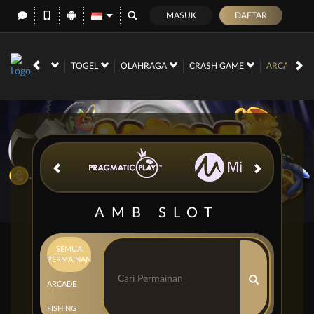
MASUK
DAFTAR
NO
RACE
TOGEL
OLAHRAGA
CRASH GAME
ARCADE
AMB SLOT
SEMUA
PERMAINAN
ARCADE
FISHING