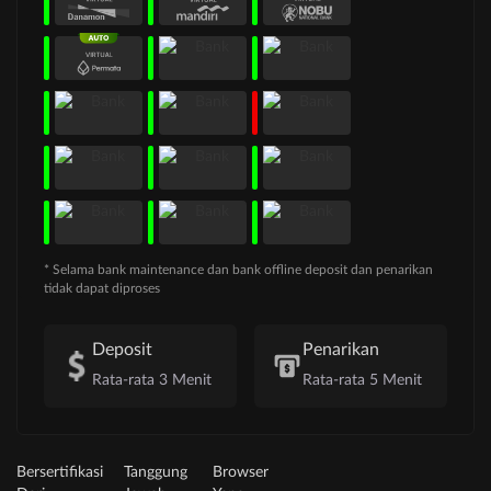
* Selama bank maintenance dan bank offline deposit dan penarikan
tidak dapat diproses
Deposit
Penarikan
Rata-rata 3 Menit
Rata-rata 5 Menit
Bersertifikasi
Tanggung
Browser