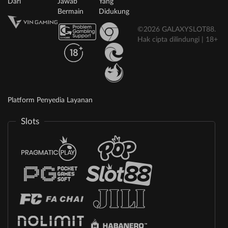
Dari
Jawab
Yang
Bermain
Didukung
©2026 GALAXYSLOT88.
Hak cipta dilindungi | 18+
Platform Penyedia Layanan
Slots