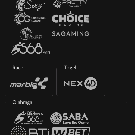
Race
Togel
Olahraga