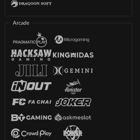
Arcade