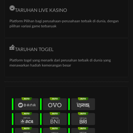
TARUHAN LIVE KASINO
Platform Pilihan bagi perusahaan-perusahaan terbaik di dunia, dengan
pilihan variasi game terbanyak
TARUHAN TOGEL
Platform togel yang menarik dari perusahan terbaik di dunia yang
menawarkan hadiah kemenangan besar