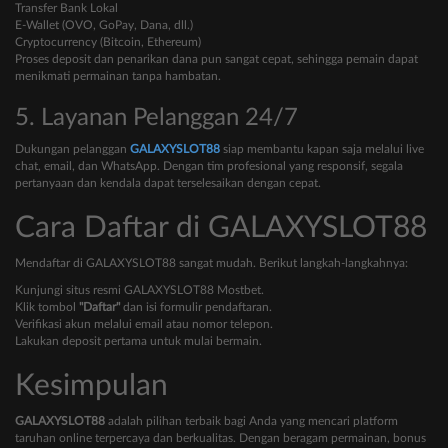
Transfer Bank Lokal
E-Wallet (OVO, GoPay, Dana, dll.)
Cryptocurrency (Bitcoin, Ethereum)
Proses deposit dan penarikan dana pun sangat cepat, sehingga pemain dapat
menikmati permainan tanpa hambatan.
5. Layanan Pelanggan 24/7
Dukungan pelanggan
GALAXYSLOT88
siap membantu kapan saja melalui live
chat, email, dan WhatsApp. Dengan tim profesional yang responsif, segala
pertanyaan dan kendala dapat terselesaikan dengan cepat.
Cara Daftar di GALAXYSLOT88
Mendaftar di GALAXYSLOT88 sangat mudah. Berikut langkah-langkahnya:
Kunjungi situs resmi GALAXYSLOT88 Mostbet.
Klik tombol
"Daftar"
dan isi formulir pendaftaran.
Verifikasi akun melalui email atau nomor telepon.
Lakukan deposit pertama untuk mulai bermain.
Kesimpulan
GALAXYSLOT88
adalah pilihan terbaik bagi Anda yang mencari platform
taruhan online terpercaya dan berkualitas. Dengan beragam permainan, bonus