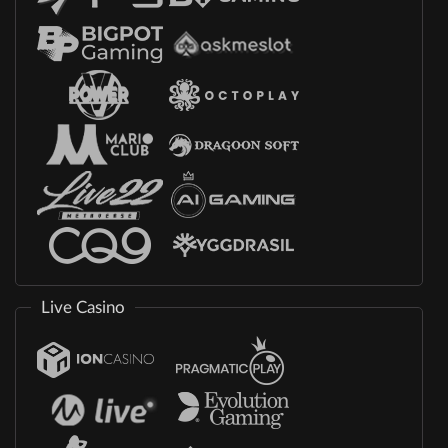
Live Casino