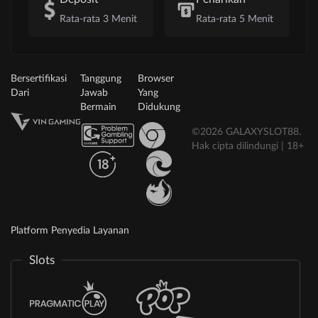
Rata-rata 3 Menit
Rata-rata 5 Menit
Bersertifikasi
Tanggung
Browser
Dari
Jawab
Yang
Bermain
Didukung
©2026 GALAXYSLOT88.
Hak cipta dilindungi | 18+
Platform Penyedia Layanan
Slots