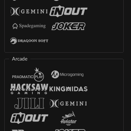
Arcade