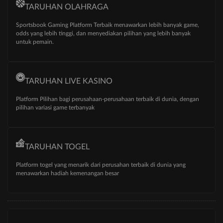
TARUHAN OLAHRAGA
Sportsbook Gaming Platform Terbaik menawarkan lebih banyak game,
odds yang lebih tinggi, dan menyediakan pilihan yang lebih banyak
untuk pemain.
TARUHAN LIVE KASINO
Platform Pilihan bagi perusahaan-perusahaan terbaik di dunia, dengan
pilihan variasi game terbanyak
TARUHAN TOGEL
Platform togel yang menarik dari perusahan terbaik di dunia yang
menawarkan hadiah kemenangan besar