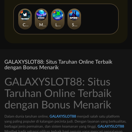
Chicken+
Mines+
Limbo+
Spire+
GALAXYSLOT88: Situs Taruhan Online Terbaik
dengan Bonus Menarik
GALAXYSLOT88: Situs
Taruhan Online Terbaik
dengan Bonus Menarik
Dalam dunia taruhan online,
GALAXYSLOT88
menjadi salah satu platform
yang paling populer di kalangan pecinta judi. Dengan layanan yang berkualitas,
berbagai jenis permainan, dan sistem keamanan yang tinggi,
GALAXYSLOT88
Mostbet hadir sebagai pilihan terbaik bagi pemain yang mencari pengalaman