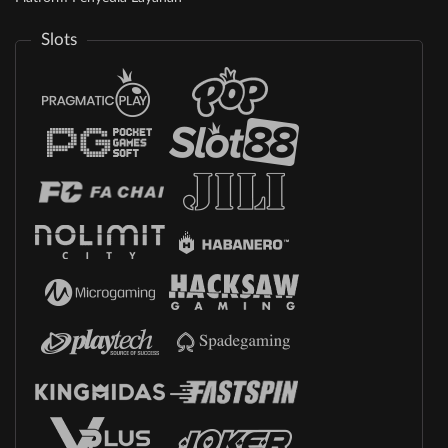
Slots