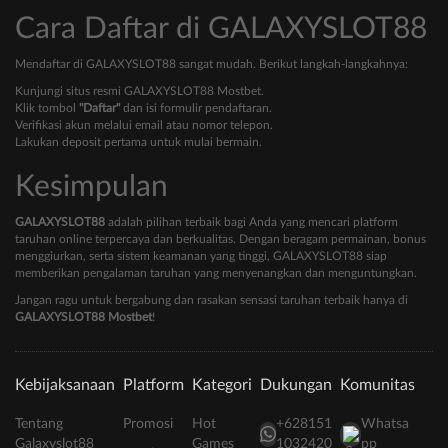
Cara Daftar di GALAXYSLOT88
Mendaftar di GALAXYSLOT88 sangat mudah. Berikut langkah-langkahnya:
Kunjungi situs resmi GALAXYSLOT88 Mostbet.
Klik tombol
"Daftar"
dan isi formulir pendaftaran.
Verifikasi akun melalui email atau nomor telepon.
Lakukan deposit pertama untuk mulai bermain.
Kesimpulan
GALAXYSLOT88
adalah pilihan terbaik bagi Anda yang mencari platform
taruhan online terpercaya dan berkualitas. Dengan beragam permainan, bonus
menggiurkan, serta sistem keamanan yang tinggi, GALAXYSLOT88 siap
memberikan pengalaman taruhan yang menyenangkan dan menguntungkan.
Jangan ragu untuk bergabung dan rasakan sensasi taruhan terbaik hanya di
GALAXYSLOT88 Mostbet
!
Kebijaksanaan
Platform
Kategori
Dukungan
Komunitas
Tentang
Promosi
Hot
+628151
Whatsa
Galaxyslot88
Games
1032420
pp