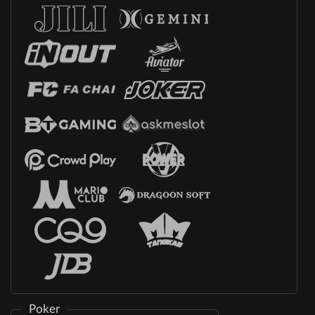
Poker