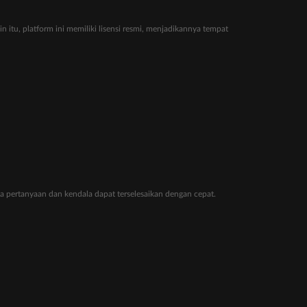
n itu, platform ini memiliki lisensi resmi, menjadikannya tempat
la pertanyaan dan kendala dapat terselesaikan dengan cepat.