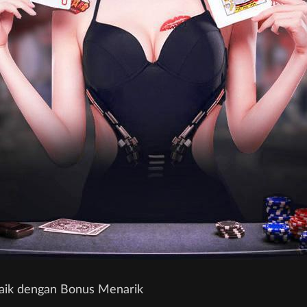
aik dengan Bonus Menarik