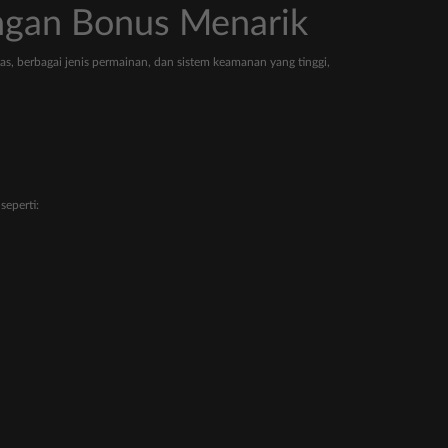
ngan Bonus Menarik
as, berbagai jenis permainan, dan sistem keamanan yang tinggi,
seperti: