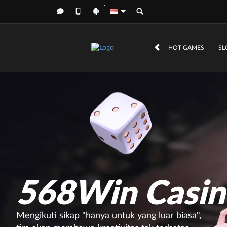
HOT GAMES
SL
568Win Casin
Mengikuti sikap "hanya untuk yang luar biasa",