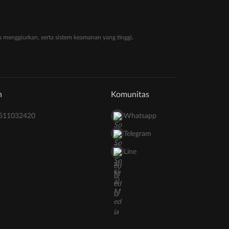
 menggiurkan, serta sistem keamanan yang tinggi,
n
Komunitas
511032420
Whatsapp
Telegram
Line