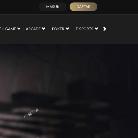
MASUK
DAFTAR
SH GAME
ARCADE
POKER
E-SPORTS
SABUNG AYAM