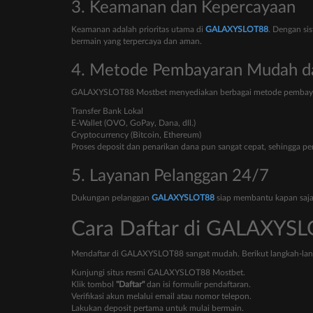
3. Keamanan dan Kepercayaan
Keamanan adalah prioritas utama di
GALAXYSLOT88
. Dengan sis
bermain yang terpercaya dan aman.
4. Metode Pembayaran Mudah d
GALAXYSLOT88 Mostbet menyediakan berbagai metode pembayaran
Transfer Bank Lokal
E-Wallet (OVO, GoPay, Dana, dll.)
Cryptocurrency (Bitcoin, Ethereum)
Proses deposit dan penarikan dana pun sangat cepat, sehingga 
5. Layanan Pelanggan 24/7
Dukungan pelanggan
GALAXYSLOT88
siap membantu kapan saja m
Cara Daftar di GALAXYS
Mendaftar di GALAXYSLOT88 sangat mudah. Berikut langkah-la
Kunjungi situs resmi GALAXYSLOT88 Mostbet.
Klik tombol
"Daftar"
dan isi formulir pendaftaran.
Verifikasi akun melalui email atau nomor telepon.
Lakukan deposit pertama untuk mulai bermain.