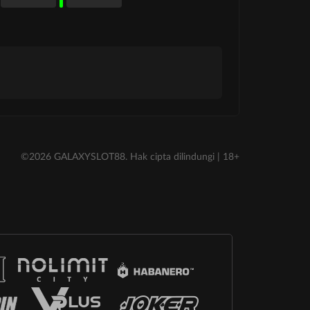
©2026 GALAXYSLOT88. Hak cipta dilindungi | 18+