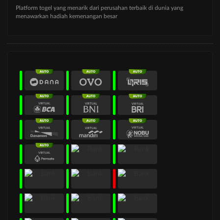
Platform togel yang menarik dari perusahan terbaik di dunia yang
menawarkan hadiah kemenangan besar