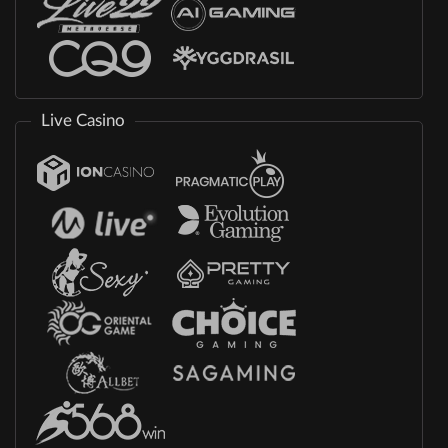
Live Casino