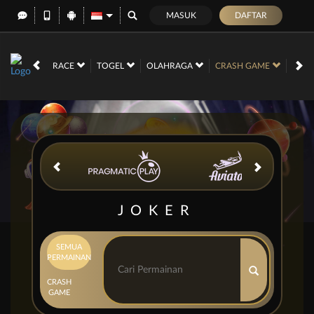
MASUK
DAFTAR
 CASINO
RACE
TOGEL
OLAHRAGA
CRASH GAME
ARC
JOKER
SEMUA
PERMAINAN
CRASH
GAME