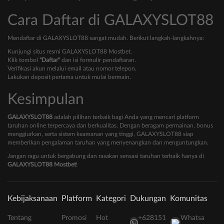
Cara Daftar di GALAXYSLOT88
Mendaftar di GALAXYSLOT88 sangat mudah. Berikut langkah-langkahnya:
Kunjungi situs resmi GALAXYSLOT88 Mostbet.
Klik tombol
"Daftar"
dan isi formulir pendaftaran.
Verifikasi akun melalui email atau nomor telepon.
Lakukan deposit pertama untuk mulai bermain.
Kesimpulan
GALAXYSLOT88
adalah pilihan terbaik bagi Anda yang mencari platform
taruhan online terpercaya dan berkualitas. Dengan beragam permainan, bonus
menggiurkan, serta sistem keamanan yang tinggi, GALAXYSLOT88 siap
memberikan pengalaman taruhan yang menyenangkan dan menguntungkan.
Jangan ragu untuk bergabung dan rasakan sensasi taruhan terbaik hanya di
GALAXYSLOT88 Mostbet
!
Kebijaksanaan
Platform
Kategori
Dukungan
Komunitas
Tentang
Promosi
Hot
+628151
Whatsa