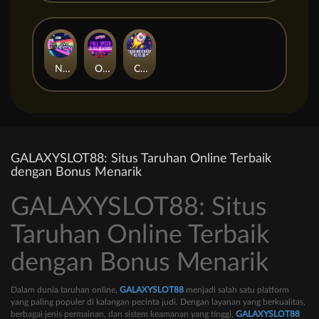
Nyan Cat
Out Run
Cash Or Crash
GALAXYSLOT88: Situs Taruhan Online Terbaik
dengan Bonus Menarik
GALAXYSLOT88: Situs
Taruhan Online Terbaik
dengan Bonus Menarik
Dalam dunia taruhan online,
GALAXYSLOT88
menjadi salah satu platform
yang paling populer di kalangan pecinta judi. Dengan layanan yang berkualitas,
berbagai jenis permainan, dan sistem keamanan yang tinggi,
GALAXYSLOT88