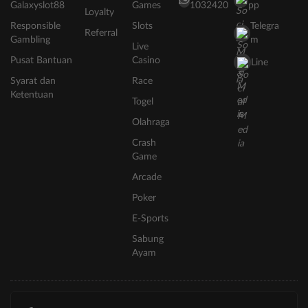
Galaxyslot88
Games
1032420
pp
Loyalty
Responsible
Slots
Telegra
Referral
Gambling
m
Live
Pusat Bantuan
Casino
Line
Syarat dan
Race
Ketentuan
Togel
Olahraga
Crash
Game
Arcade
Poker
E-Sports
Sabung
Ayam