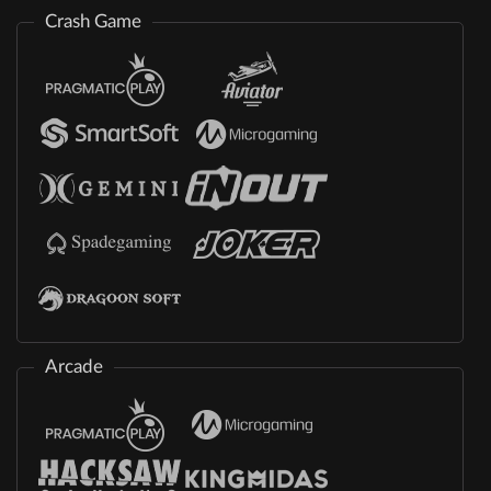
Crash Game
Arcade