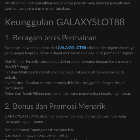
Mostbet hadir sebagai pilihan terbaik bagi pemain yang mencari pengalaman
taruhan yang seru dan menguntungkan.
Keunggulan GALAXYSLOT88
1. Beragam Jenis Permainan
Salah satu daya tarik utama dari
GALAXYSLOT88
adalah koleksi permainannya
yang sangat lengkap. Pemain dapat menikmati berbagai opsi permainan seperti:
Slot Online: Tersedia ratusan slot dari provider ternama dengan tema menarik
dan RTP tinggi.
Taruhan Olahraga: Bertaruh pada berbagai cabang olahraga dengan odds
terbaik.
Live Casino: Rasakan sensasi bermain di kasino sungguhan dengan dealer
profesional.
Poker dan Togel: Pilihan permainan lain yang menawarkan keuntungan besar.
2. Bonus dan Promosi Menarik
GALAXYSLOT88 Mostbet menawarkan berbagai bonus dan promosi yang
menguntungkan, seperti:
Bonus Selamat Datang untuk member baru.
Cashback mingguan bagi pemain setia.