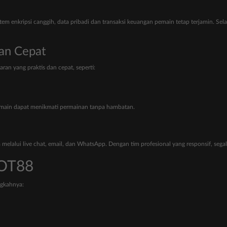
tem enkripsi canggih, data pribadi dan transaksi keuangan pemain tetap terjamin. Selai
an Cepat
 yang praktis dan cepat, seperti:
pemain dapat menikmati permainan tanpa hambatan.
elalui live chat, email, dan WhatsApp. Dengan tim profesional yang responsif, sega
LOT88
ngkahnya: