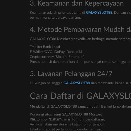
3. Keamanan dan Kepercayaan
Keamanan adalah prioritas utama di
GALAXYSLOT88
. Dengan sis
bermain yang terpercaya dan aman.
4. Metode Pembayaran Mudah d
GALAXYSLOT88 Mostbet menyediakan berbagai metode pembayaran
Transfer Bank Lokal
E-Wallet (OVO, GoPay, Dana, dll.)
Cryptocurrency (Bitcoin, Ethereum)
Proses deposit dan penarikan dana pun sangat cepat, sehingga 
5. Layanan Pelanggan 24/7
Dukungan pelanggan
GALAXYSLOT88
siap membantu kapan saja m
Cara Daftar di GALAXYS
Mendaftar di GALAXYSLOT88 sangat mudah. Berikut langkah-la
Kunjungi situs resmi GALAXYSLOT88 Mostbet.
Klik tombol
"Daftar"
dan isi formulir pendaftaran.
Verifikasi akun melalui email atau nomor telepon.
Lakukan deposit pertama untuk mulai bermain.