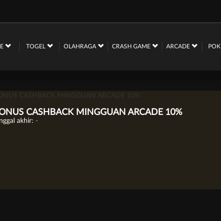
CE
TOGEL
OLAHRAGA
CRASH GAME
ARCADE
PO
ONUS CASHBACK MINGGUAN ARCADE 10%
nggal akhir:
-