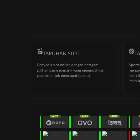
TARUHAN SLOT
T
Penyedia slot online dengan beragam
Sports
pilihan game menarik yang memudahkan
menawa
pemain untuk mencapai jackpot
lebih 
lebih 