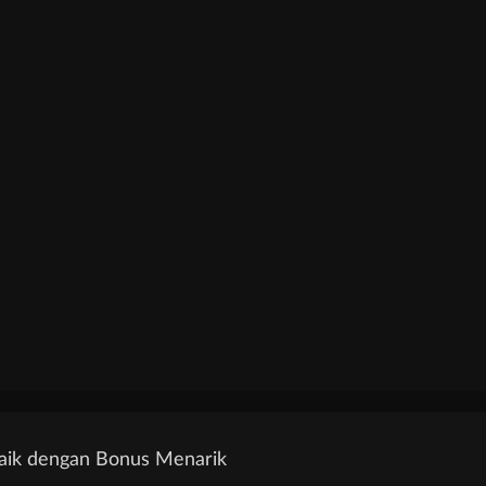
aik dengan Bonus Menarik