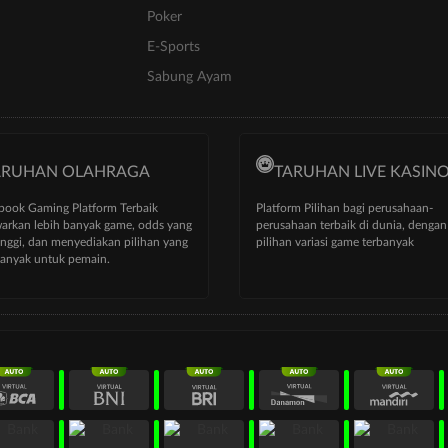
Poker
E-Sports
Sabung Ayam
ARUHAN OLAHRAGA
TARUHAN LIVE KASIN
book Gaming Platform Terbaik
Platform Pilihan bagi perusahaan-
rkan lebih banyak game, odds yang
perusahaan terbaik di dunia, dengan
tinggi, dan menyediakan pilihan yang
pilihan variasi game terbanyak
banyak untuk pemain.