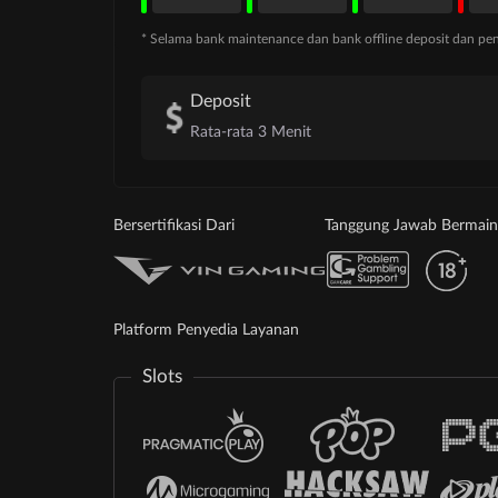
* Selama bank maintenance dan bank offline deposit dan pen
Deposit
Rata-rata 3 Menit
Bersertifikasi Dari
Tanggung Jawab Bermain
Platform Penyedia Layanan
Slots