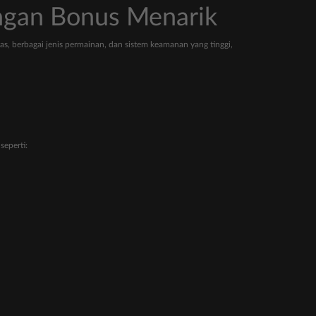
ngan Bonus Menarik
as, berbagai jenis permainan, dan sistem keamanan yang tinggi,
seperti: