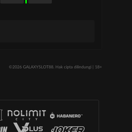
©2026 GALAXYSLOT88. Hak cipta dilindungi | 18+