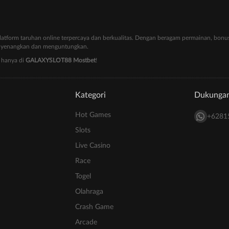
platform taruhan online terpercaya dan berkualitas. Dengan beragam permainan, bonus
yenangkan dan menguntungkan.
k hanya di
GALAXYSLOT88 Mostbet
!
Kategori
Dukunga
Hot Games
+6281
Slots
Live Casino
Race
Togel
Olahraga
Crash Game
Arcade