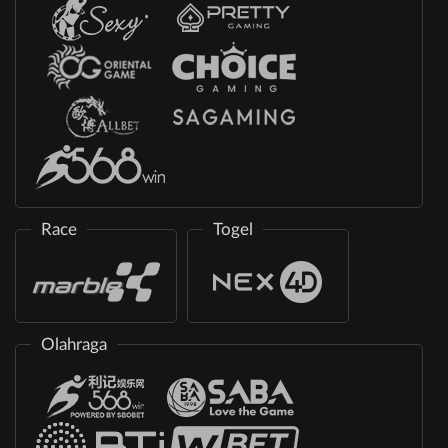
Race
Togel
Olahraga