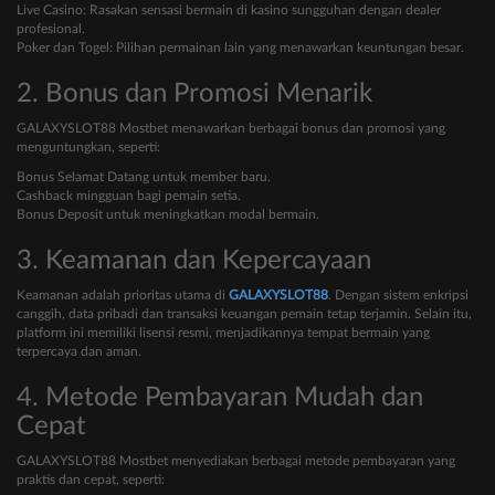
Live Casino: Rasakan sensasi bermain di kasino sungguhan dengan dealer
profesional.
Poker dan Togel: Pilihan permainan lain yang menawarkan keuntungan besar.
2. Bonus dan Promosi Menarik
GALAXYSLOT88 Mostbet menawarkan berbagai bonus dan promosi yang
menguntungkan, seperti:
Bonus Selamat Datang untuk member baru.
Cashback mingguan bagi pemain setia.
Bonus Deposit untuk meningkatkan modal bermain.
3. Keamanan dan Kepercayaan
Keamanan adalah prioritas utama di
GALAXYSLOT88
. Dengan sistem enkripsi
canggih, data pribadi dan transaksi keuangan pemain tetap terjamin. Selain itu,
platform ini memiliki lisensi resmi, menjadikannya tempat bermain yang
terpercaya dan aman.
4. Metode Pembayaran Mudah dan
Cepat
GALAXYSLOT88 Mostbet menyediakan berbagai metode pembayaran yang
praktis dan cepat, seperti: