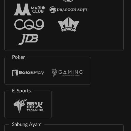
Poker
E-Sports
Sabung Ayam