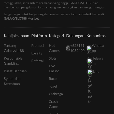
menggiurkan, serta sistem keamanan yang tinggi, GALAXYSLOT88 siap
memberikan pengalaman taruhan yang menyenangkan dan menguntungkan.
Jangan ragu untuk bergabung dan rasakan sensasi taruhan terbaik hanya di
GALAXYSLOT88 Mostbet
!
Kebijaksanaan
Platform
Kategori
Dukungan
Komunitas
Tentang
Promosi
Hot
+628151
Whatsa
Galaxyslot88
Games
1032420
pp
Loyalty
Responsible
Slots
Telegra
Referral
Gambling
m
Live
Pusat Bantuan
Casino
Line
Syarat dan
Race
Ketentuan
Togel
Olahraga
Crash
Game