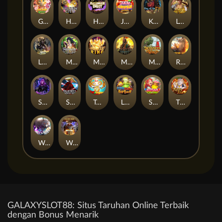
Golden Kitty
Hidden City
Halloween Ghost
Jam Crush
King of Pig
Lost Treasure
Last Valkyrie
Medusa’s Blessing
Miracle Ring
Mountain Spirit
Mystery Wind
Rhino King
Skull Lord
Sword Master
Toy of Legend
Little Witch's Fortune
Sugar Crush!
Tiggy Luck
Wolf Begins
Western Sherrif
GALAXYSLOT88: Situs Taruhan Online Terbaik
dengan Bonus Menarik