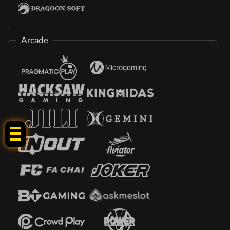
Arcade
Tap Me!