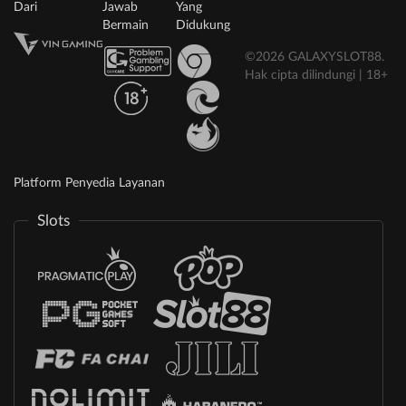
Dari
Jawab
Yang
Bermain
Didukung
©2026 GALAXYSLOT88.
Hak cipta dilindungi | 18+
Platform Penyedia Layanan
Slots