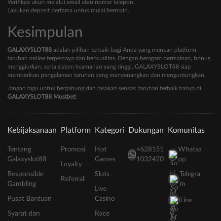
Verifikasi akun melalui email atau nomor telepon.
Lakukan deposit pertama untuk mulai bermain.
Kesimpulan
GALAXYSLOT88
adalah pilihan terbaik bagi Anda yang mencari platform
taruhan online terpercaya dan berkualitas. Dengan beragam permainan, bonus
menggiurkan, serta sistem keamanan yang tinggi, GALAXYSLOT88 siap
memberikan pengalaman taruhan yang menyenangkan dan menguntungkan.
Jangan ragu untuk bergabung dan rasakan sensasi taruhan terbaik hanya di
GALAXYSLOT88 Mostbet
!
Kebijaksanaan
Platform
Kategori
Dukungan
Komunitas
Tentang
Promosi
Hot
+628151
Whatsa
Galaxyslot88
Games
1032420
pp
Loyalty
Responsible
Slots
Telegra
Referral
Gambling
m
Live
Pusat Bantuan
Casino
Line
Syarat dan
Race