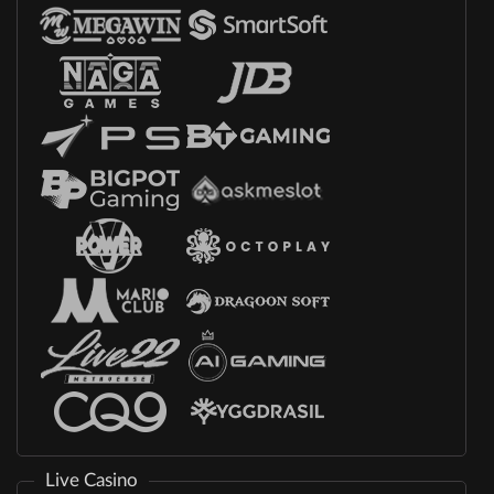
Live Casino