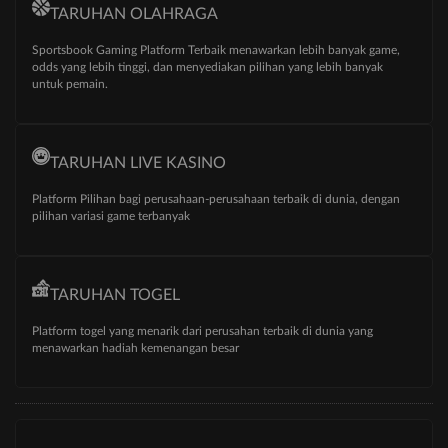
TARUHAN OLAHRAGA
Sportsbook Gaming Platform Terbaik menawarkan lebih banyak game,
odds yang lebih tinggi, dan menyediakan pilihan yang lebih banyak
untuk pemain.
TARUHAN LIVE KASINO
Platform Pilihan bagi perusahaan-perusahaan terbaik di dunia, dengan
pilihan variasi game terbanyak
TARUHAN TOGEL
Platform togel yang menarik dari perusahan terbaik di dunia yang
menawarkan hadiah kemenangan besar