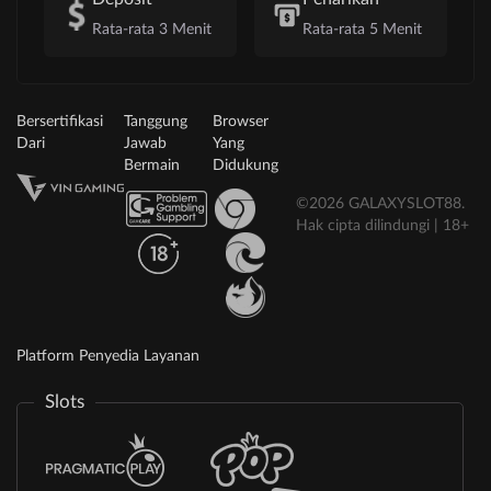
Rata-rata 3 Menit
Rata-rata 5 Menit
Bersertifikasi
Tanggung
Browser
Dari
Jawab
Yang
Bermain
Didukung
©2026 GALAXYSLOT88.
Hak cipta dilindungi | 18+
Platform Penyedia Layanan
Slots