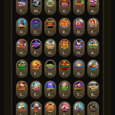
77 FORTUNE
Magic Wheel
Little Farm
Venice Mask
PIRATE LEGEND
Alice Wonderland
House of Dog
Club Party
Insect Temple
Rio Carnival
Daruma Block
Fairy of Riches
Hawaiian Totem
Fruity Jester
Honey Bee Bee
Lucky Snake
Hip Hop Penguin
Alien Hive
Goblin Slayer
FORTUNE DRUM
MAYAN TEMPLE
FIRE KINGDOM
OCEAN ADVENTURE
LUCKY BEASTS
SUSHI BONANZA
EGGY BUNNIES
EMONJI
LUCKY PET
TUTTI FRUTTI
BONUS BEAR