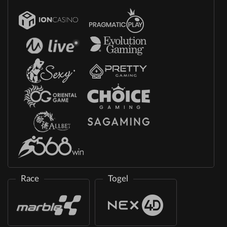
Race
Togel