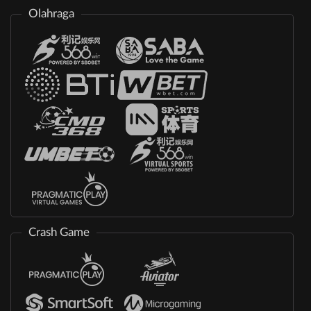
Olahraga
Crash Game