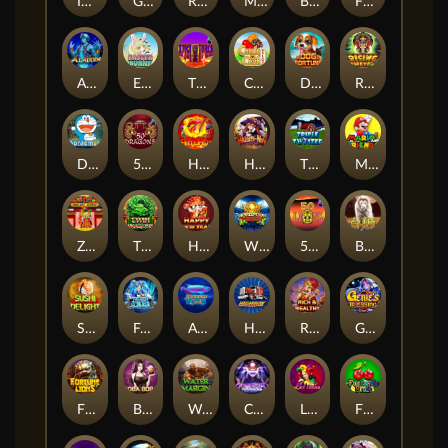
ICELAND
GOD OF WEALTH
Red Chilli
MARIO GOLF
BOY KING
FORTUNE DRAGON 88
Aladdin Wishes
EASTER BUNNY
TIKI TORCH
CANDY CRUSH
DOG FORTUNE
Rising Maya
Doraemon
50 DRAGONS
HELL HOT 100
HALLOWIN
TRIPLE TWISTER
MARIO AND FRIENDS
ZHAO CAI JIN BAO
TWIN DRAGON
HAPPY NEW YEAR
WORLD CUP FRENZY
50 LIONS
BAI SHI
SUSHI DELIGHT
Frozen Joker
AROWANAS LUCK
HIGHWAY KING
RICH AND WEALTHY
Genies Blessing
FORTUNE LIONS
BOBA BOBA
WATER MARGIN
Celestial Goddess
LUCKY JOKER 5
FUNTASTIC FRUIT