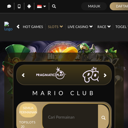
MASUK
DAFTA
IDR
12,673,886,
HOT GAMES
SLOTS
LIVE CASINO
RACE
TOGEL
MARIO CLUB
SEMUA
PERMAINAN
TOP
SLOTS
20