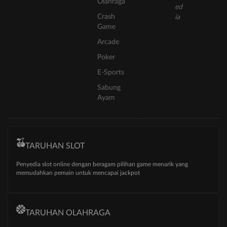
Olahraga
Crash
Game
Arcade
Poker
E-Sports
Sabung
Ayam
TARUHAN SLOT
Penyedia slot online dengan beragam pilihan game menarik yang
memudahkan pemain untuk mencapai jackpot
TARUHAN OLAHRAGA