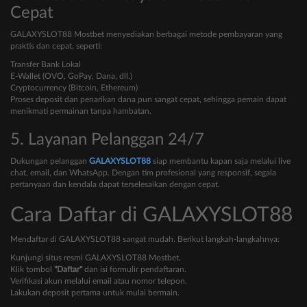
Cepat
GALAXYSLOT88 Mostbet menyediakan berbagai metode pembayaran yang
praktis dan cepat, seperti:
Transfer Bank Lokal
E-Wallet (OVO, GoPay, Dana, dll.)
Cryptocurrency (Bitcoin, Ethereum)
Proses deposit dan penarikan dana pun sangat cepat, sehingga pemain dapat
menikmati permainan tanpa hambatan.
5. Layanan Pelanggan 24/7
Dukungan pelanggan
GALAXYSLOT88
siap membantu kapan saja melalui live
chat, email, dan WhatsApp. Dengan tim profesional yang responsif, segala
pertanyaan dan kendala dapat terselesaikan dengan cepat.
Cara Daftar di GALAXYSLOT88
Mendaftar di GALAXYSLOT88 sangat mudah. Berikut langkah-langkahnya:
Kunjungi situs resmi GALAXYSLOT88 Mostbet.
Klik tombol
"Daftar"
dan isi formulir pendaftaran.
Verifikasi akun melalui email atau nomor telepon.
Lakukan deposit pertama untuk mulai bermain.