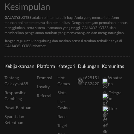
Kesimpulan
GALAXYSLOT88
adalah pilihan terbaik bagi Anda yang mencari platform
taruhan online terpercaya dan berkualitas. Dengan beragam permainan, bonus
menggiurkan, serta sistem keamanan yang tinggi, GALAXYSLOT88 siap
memberikan pengalaman taruhan yang menyenangkan dan menguntungkan.
Jangan ragu untuk bergabung dan rasakan sensasi taruhan terbaik hanya di
GALAXYSLOT88 Mostbet
!
Kebijaksanaan
Platform
Kategori
Dukungan
Komunitas
Tentang
Promosi
Hot
+628151
Whatsa
Galaxyslot88
Games
1032420
pp
Loyalty
Responsible
Slots
Telegra
Referral
Gambling
m
Live
Pusat Bantuan
Casino
Line
Syarat dan
Race
Ketentuan
Togel