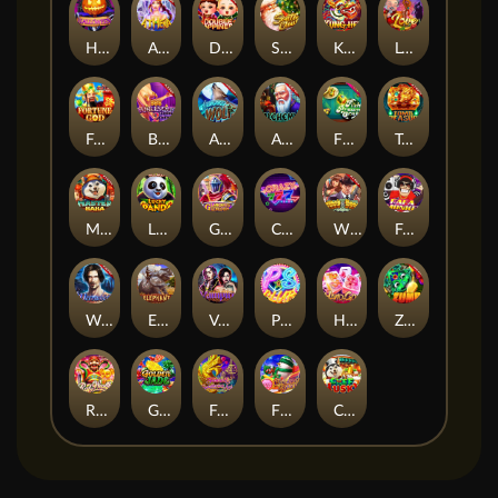
Halloween
Athena
Double Happiness
Santa Claus
Kung Hei
Love
Fortune God
Burlesque 2
Aurora Wolf
Alchemy
Fish Prawn Crab
Tomb Treasure
MASTER HAHA
Lucky Panda
Glorious Kingdom
Crazy 777
Who's The Boss
Fa Fa Monkey
Werewolf
Elephant
Vampire
PS Club
Hand Of God
ZUMA
Rat of Wealth
GOLDEN JADE
FANTASY - SOUTHEAST ASIA
FEATURE BUY・CHRISTMAS EXPRESS
Chef Husky