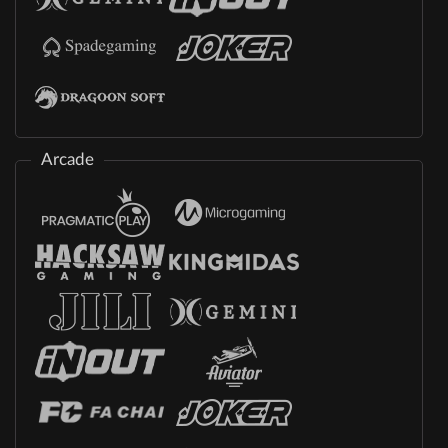
Arcade
Tap Me!