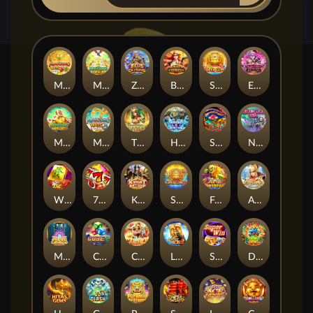
MAHJONG WAYS 3+
MAHJONG：ORIGIN
ZEUS OF OLYMPUS
BOUNTY EXPRESS
SUPER GEMS
ELECTRIC ZEUS
MAHJONG: ORIGIN 2
MAHJONG WAYS 3
TREASURES OF AZTEC Z
Horde 2 Winter
SUPER AWESOME
NECROMANCER SHA
What The FA
777
KNIGHT ARTHUR
SUPER GEMS 2
For The Horde
ATHENA LUCKY SPREAD
MYSTIC LEGEND 2
CUBE?
CAISHEN-LUCKY SPREAD
LUCKY ACE 2
Super Win
Deng Deng