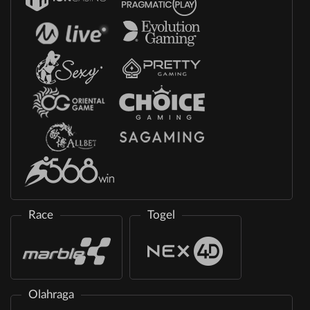
Race
Togel
Olahraga