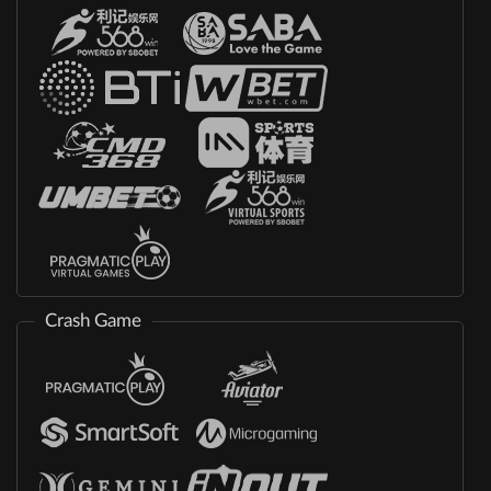
Crash Game