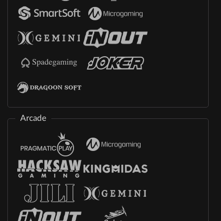
Arcade