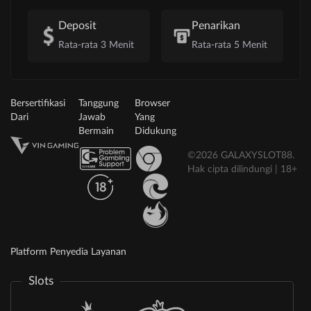
Deposit
Penarikan
Rata-rata 3 Menit
Rata-rata 5 Menit
Bersertifikasi
Tanggung
Browser
Dari
Jawab
Yang
Bermain
Didukung
©2026 GALAXYSLOT88.
Hak cipta dilindungi | 18+
Platform Penyedia Layanan
Slots