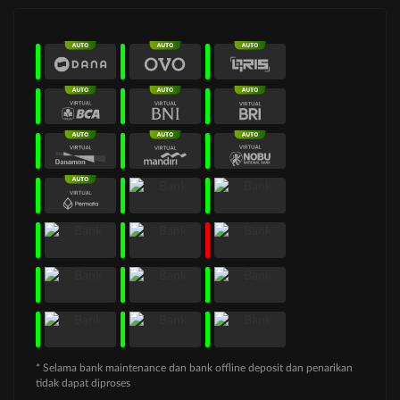
* Selama bank maintenance dan bank offline deposit dan penarikan
tidak dapat diproses