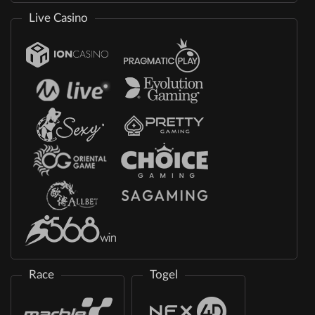
Live Casino
Race
Togel