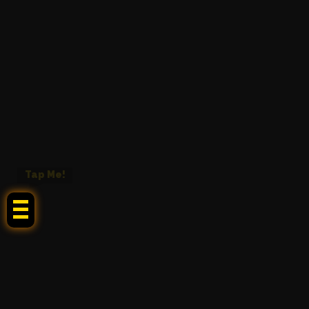
Tap Me!