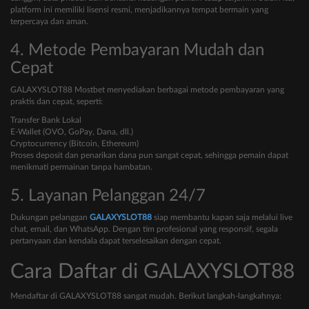
platform ini memiliki lisensi resmi, menjadikannya tempat bermain yang
terpercaya dan aman.
4. Metode Pembayaran Mudah dan
Cepat
GALAXYSLOT88 Mostbet menyediakan berbagai metode pembayaran yang
praktis dan cepat, seperti:
Transfer Bank Lokal
E-Wallet (OVO, GoPay, Dana, dll.)
Cryptocurrency (Bitcoin, Ethereum)
Proses deposit dan penarikan dana pun sangat cepat, sehingga pemain dapat
menikmati permainan tanpa hambatan.
5. Layanan Pelanggan 24/7
Dukungan pelanggan
GALAXYSLOT88
siap membantu kapan saja melalui live
chat, email, dan WhatsApp. Dengan tim profesional yang responsif, segala
pertanyaan dan kendala dapat terselesaikan dengan cepat.
Cara Daftar di GALAXYSLOT88
Mendaftar di GALAXYSLOT88 sangat mudah. Berikut langkah-langkahnya: