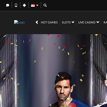
HOT GAMES
SLOTS
LIVE CASINO
R