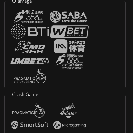
Olahraga
Crash Game