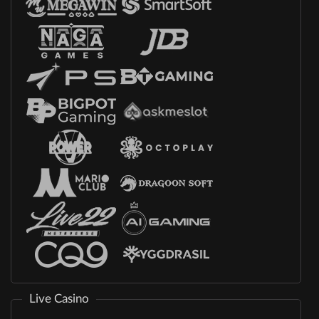
Live Casino