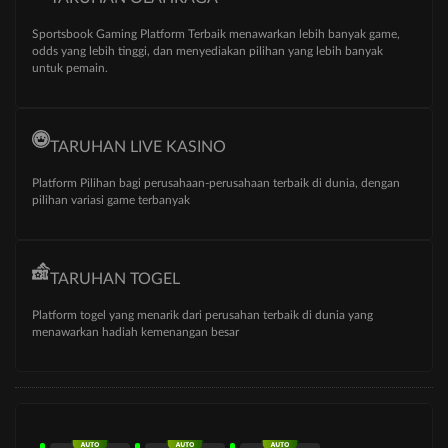
Sportsbook Gaming Platform Terbaik menawarkan lebih banyak game,
odds yang lebih tinggi, dan menyediakan pilihan yang lebih banyak
untuk pemain.
TARUHAN LIVE KASINO
Platform Pilihan bagi perusahaan-perusahaan terbaik di dunia, dengan
pilihan variasi game terbanyak
TARUHAN TOGEL
Platform togel yang menarik dari perusahan terbaik di dunia yang
menawarkan hadiah kemenangan besar