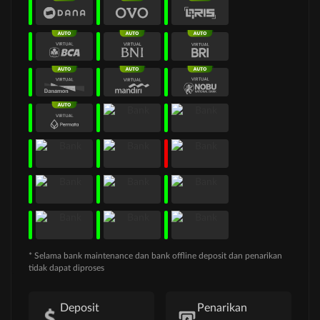
* Selama bank maintenance dan bank offline deposit dan penarikan
tidak dapat diproses
Deposit
Penarikan