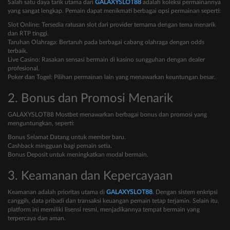
Salah satu daya tarik utama dari
GALAXYSLOT88
adalah koleksi permainannya
yang sangat lengkap. Pemain dapat menikmati berbagai opsi permainan seperti:
Slot Online: Tersedia ratusan slot dari provider ternama dengan tema menarik
dan RTP tinggi.
Taruhan Olahraga: Bertaruh pada berbagai cabang olahraga dengan odds
terbaik.
Live Casino: Rasakan sensasi bermain di kasino sungguhan dengan dealer
profesional.
Poker dan Togel: Pilihan permainan lain yang menawarkan keuntungan besar.
2. Bonus dan Promosi Menarik
GALAXYSLOT88 Mostbet menawarkan berbagai bonus dan promosi yang
menguntungkan, seperti:
Bonus Selamat Datang untuk member baru.
Cashback mingguan bagi pemain setia.
Bonus Deposit untuk meningkatkan modal bermain.
3. Keamanan dan Kepercayaan
Keamanan adalah prioritas utama di
GALAXYSLOT88
. Dengan sistem enkripsi
canggih, data pribadi dan transaksi keuangan pemain tetap terjamin. Selain itu,
platform ini memiliki lisensi resmi, menjadikannya tempat bermain yang
terpercaya dan aman.