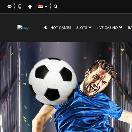
HOT GAMES
SLOTS
LIVE CASINO
R