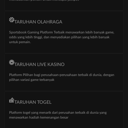
TARUHAN OLAHRAGA
Sportsbook Gaming Platform Terbaik menawarkan lebih banyak game,
odds yang lebih tinggi, dan menyediakan pilihan yang lebih banyak
untuk pemain.
TARUHAN LIVE KASINO
Platform Pilihan bagi perusahaan-perusahaan terbaik di dunia, dengan
pilihan variasi game terbanyak
TARUHAN TOGEL
Platform togel yang menarik dari perusahan terbaik di dunia yang
menawarkan hadiah kemenangan besar