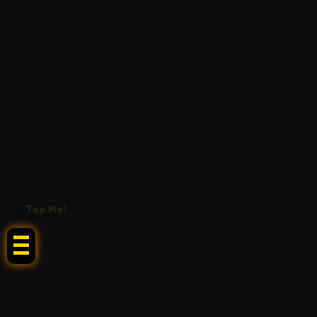
Tap Me!