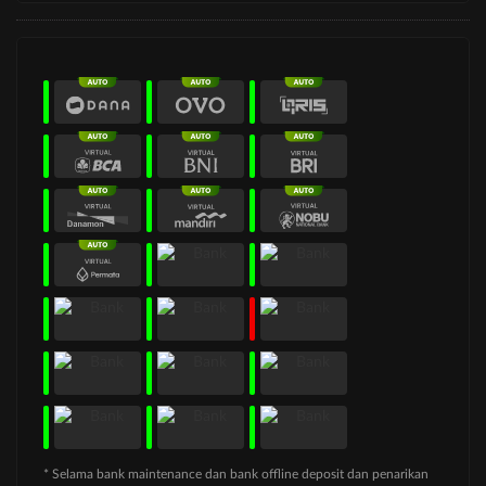
* Selama bank maintenance dan bank offline deposit dan penarikan