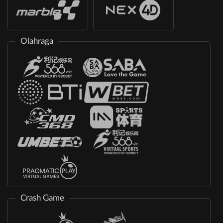
Olahraga
Crash Game