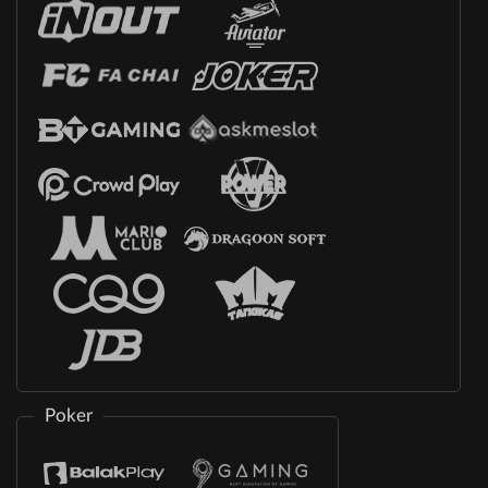
Poker