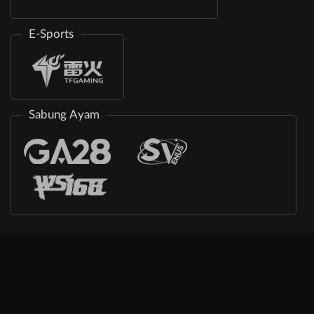
E-Sports
Sabung Ayam