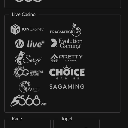
Live Casino
Race
Togel