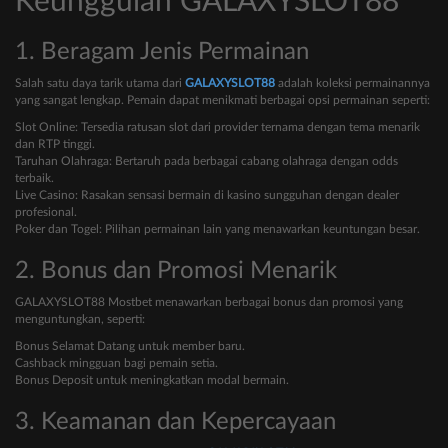
Keunggulan GALAXYSLOT88
1. Beragam Jenis Permainan
Salah satu daya tarik utama dari
GALAXYSLOT88
adalah koleksi permainannya
yang sangat lengkap. Pemain dapat menikmati berbagai opsi permainan seperti:
Slot Online: Tersedia ratusan slot dari provider ternama dengan tema menarik
dan RTP tinggi.
Taruhan Olahraga: Bertaruh pada berbagai cabang olahraga dengan odds
terbaik.
Live Casino: Rasakan sensasi bermain di kasino sungguhan dengan dealer
profesional.
Poker dan Togel: Pilihan permainan lain yang menawarkan keuntungan besar.
2. Bonus dan Promosi Menarik
GALAXYSLOT88 Mostbet menawarkan berbagai bonus dan promosi yang
menguntungkan, seperti:
Bonus Selamat Datang untuk member baru.
Cashback mingguan bagi pemain setia.
Bonus Deposit untuk meningkatkan modal bermain.
3. Keamanan dan Kepercayaan