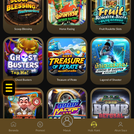
Scoop Blessing
Horse Racing
Fruit Roulette Slots
Tap Me!
Ghost Busters
Treasure of Pirate
Lagend of Shooter
Beranda
Promosi
Masuk
Hub. Kami
Akun Saya
Real Slap
Drop Racing
Bomb Defusal