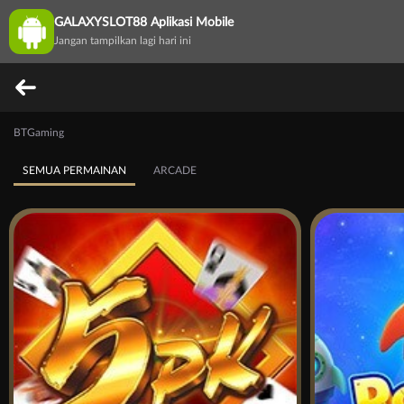
GALAXYSLOT88 Aplikasi Mobile
Jangan tampilkan lagi hari ini
BTGaming
SEMUA PERMAINAN
ARCADE