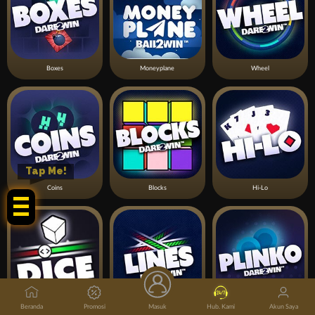
Boxes
Moneyplane
Wheel
Tap Me!
Coins
Blocks
Hi-Lo
Beranda
Promosi
Masuk
Hub. Kami
Akun Saya
DICE
Lines
Plinko