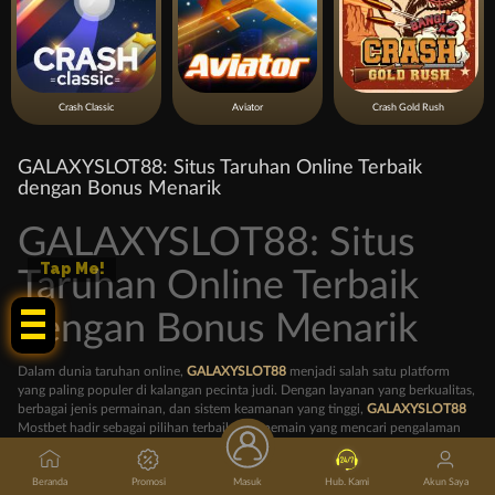
Crash Classic
Aviator
Crash Gold Rush
GALAXYSLOT88: Situs Taruhan Online Terbaik
dengan Bonus Menarik
GALAXYSLOT88: Situs
Tap Me!
Taruhan Online Terbaik
dengan Bonus Menarik
Dalam dunia taruhan online,
GALAXYSLOT88
menjadi salah satu platform
yang paling populer di kalangan pecinta judi. Dengan layanan yang berkualitas,
berbagai jenis permainan, dan sistem keamanan yang tinggi,
GALAXYSLOT88
Mostbet hadir sebagai pilihan terbaik bagi pemain yang mencari pengalaman
taruhan yang seru dan menguntungkan.
Beranda
Promosi
Masuk
Hub. Kami
Akun Saya