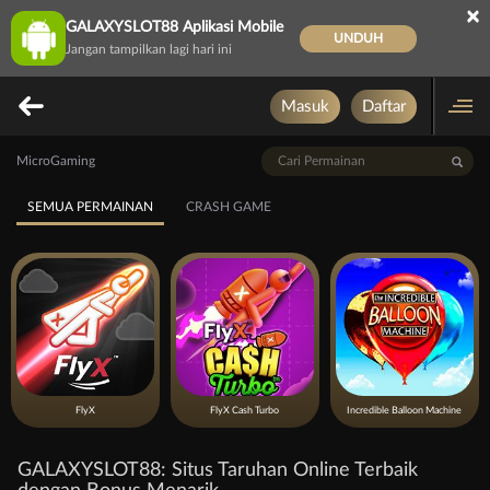
×
GALAXYSLOT88 Aplikasi Mobile
UNDUH
Jangan tampilkan lagi hari ini
Masuk
Daftar
MicroGaming
SEMUA PERMAINAN
CRASH GAME
FlyX
FlyX Cash Turbo
Incredible Balloon Machine
GALAXYSLOT88: Situs Taruhan Online Terbaik