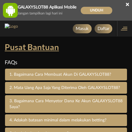
×
GALAXYSLOT88 Aplikasi Mobile
UNDUH
Jangan tampilkan lagi hari ini
Masuk
Daftar
Pusat Bantuan
FAQs
1. Bagaimana Cara Membuat Akun Di GALAXYSLOT88?
2. Mata Uang Apa Saja Yang Diterima Oleh GALAXYSLOT88?
3. Bagaimana Cara Menyetor Dana Ke Akun GALAXYSLOT88
Saya?
4. Adakah batasan minimal dalam melakukan betting?