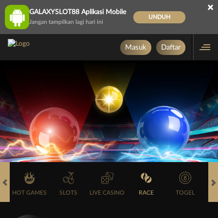
×
GALAXYSLOT88 Aplikasi Mobile
UNDUH
Jangan tampilkan lagi hari ini
Masuk
Daftar
HOT GAMES
SLOTS
LIVE CASINO
RACE
TOGEL
OL