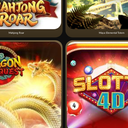
Mahjong Roar
Maya: Elemental Totem