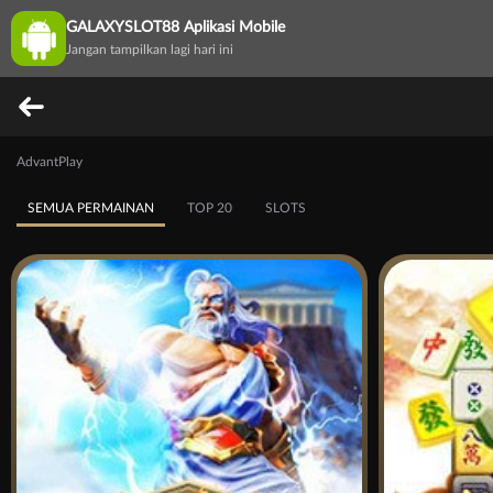
GALAXYSLOT88 Aplikasi Mobile
Jangan tampilkan lagi hari ini
AdvantPlay
SEMUA PERMAINAN
TOP 20
SLOTS